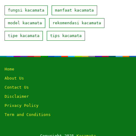
fungsi kacamata
manfaat kacamata
model kacamata
rekomendasi kacamata
tipe kacamata
tips kacamata
Home
About Us
Contact Us
Disclaimer
Privacy Policy
Term and Conditions
Copyright 2025
Kacamata