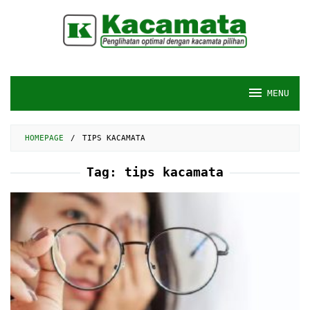
Skip
to
content
MENU
HOMEPAGE
/
TIPS KACAMATA
Tag:
tips kacamata