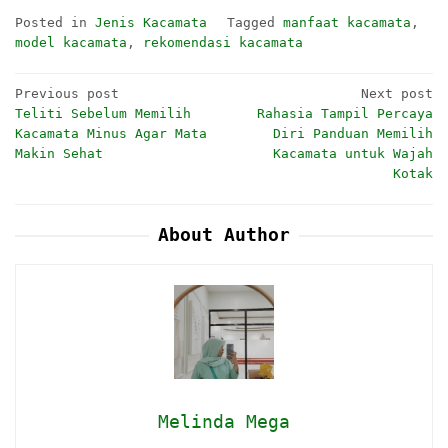
Posted in
Jenis Kacamata
Tagged
manfaat kacamata
,
model kacamata
,
rekomendasi kacamata
Post
Previous post
Next post
Teliti Sebelum Memilih
Rahasia Tampil Percaya
navigation
Kacamata Minus Agar Mata
Diri Panduan Memilih
Makin Sehat
Kacamata untuk Wajah
Kotak
About Author
Melinda Mega