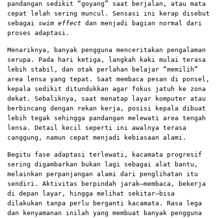
pandangan sedikit “goyang” saat berjalan, atau mata
cepat lelah sering muncul. Sensasi ini kerap disebut
sebagai
swim effect
dan menjadi bagian normal dari
proses adaptasi.
Menariknya, banyak pengguna menceritakan pengalaman
serupa. Pada hari ketiga, langkah kaki mulai terasa
lebih stabil, dan otak perlahan belajar “memilih”
area lensa yang tepat. Saat membaca pesan di ponsel,
kepala sedikit ditundukkan agar fokus jatuh ke zona
dekat. Sebaliknya, saat menatap layar komputer atau
berbincang dengan rekan kerja, posisi kepala dibuat
lebih tegak sehingga pandangan melewati area tengah
lensa. Detail kecil seperti ini awalnya terasa
canggung, namun cepat menjadi kebiasaan alami.
Begitu fase adaptasi terlewati, kacamata progresif
sering digambarkan bukan lagi sebagai alat bantu,
melainkan perpanjangan alami dari penglihatan itu
sendiri. Aktivitas berpindah jarak—membaca, bekerja
di depan layar, hingga melihat sekitar—bisa
dilakukan tanpa perlu berganti kacamata. Rasa lega
dan kenyamanan inilah yang membuat banyak pengguna