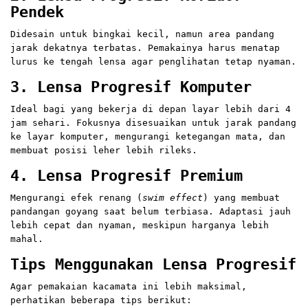
Pendek
Didesain untuk bingkai kecil, namun area pandang
jarak dekatnya terbatas. Pemakainya harus menatap
lurus ke tengah lensa agar penglihatan tetap nyaman.
3. Lensa Progresif Komputer
Ideal bagi yang bekerja di depan layar lebih dari 4
jam sehari. Fokusnya disesuaikan untuk jarak pandang
ke layar komputer, mengurangi ketegangan mata, dan
membuat posisi leher lebih rileks.
4. Lensa Progresif Premium
Mengurangi efek renang (
swim effect
) yang membuat
pandangan goyang saat belum terbiasa. Adaptasi jauh
lebih cepat dan nyaman, meskipun harganya lebih
mahal.
Tips Menggunakan Lensa Progresif
Agar pemakaian kacamata ini lebih maksimal,
perhatikan beberapa tips berikut: