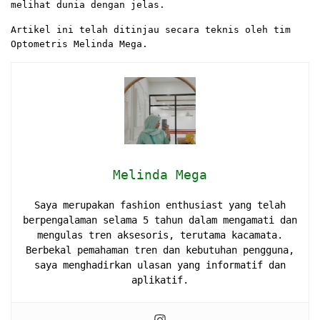
melihat dunia dengan jelas.
Artikel ini telah ditinjau secara teknis oleh tim
Optometris Melinda Mega.
Melinda Mega
Saya merupakan fashion enthusiast yang telah
berpengalaman selama 5 tahun dalam mengamati dan
mengulas tren aksesoris, terutama kacamata.
Berbekal pemahaman tren dan kebutuhan pengguna,
saya menghadirkan ulasan yang informatif dan
aplikatif.