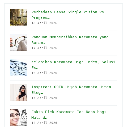
Perbedaan Lensa Single Vision vs
Progres…
18 April 2026
Panduan Membersihkan Kacamata yang
Buram…
17 April 2026
Kelebihan Kacamata High Index, Solusi
Es…
16 April 2026
Inspirasi OOTD Hijab Kacamata Hitam
Eleg…
15 April 2026
Fakta Efek Kacamata Ion Nano bagi
Mata d…
14 April 2026